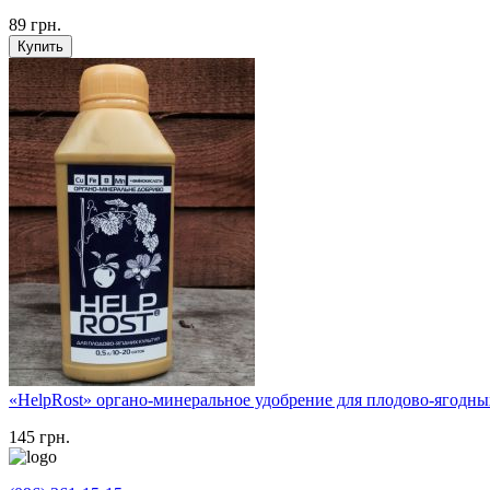
89
грн.
Купить
«HelpRost» органо-минеральное удобрение для плодово-ягодны
145
грн.