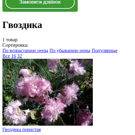
Гвоздика
1 товар
Сортировка:
По возрастанию цены
По убыванию цены
Популярные
Все
16
32
Гвоздика перистая