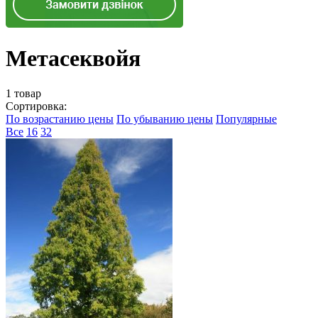
Метасеквойя
1 товар
Сортировка:
По возрастанию цены
По убыванию цены
Популярные
Все
16
32