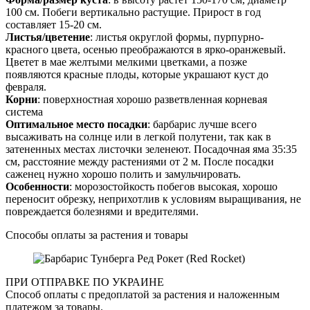
100 см. Побеги вертикально растущие. Прирост в год
составляет 15-20 см.
Листья/цветение
: листья округлой формы, пурпурно-
красного цвета, осенью преображаются в ярко-оранжевый.
Цветет в мае желтыми мелкими цветками, а позже
появляются красные плоды, которые украшают куст до
февраля.
Корни
: поверхностная хорошо разветвленная корневая
система
Оптимальное место посадки
: барбарис лучше всего
высаживать на солнце или в легкой полутени, так как в
затененных местах листочки зеленеют. Посадочная яма 35:35
см, расстояние между растениями от 2 м. После посадки
саженец нужно хорошо полить и замульчировать.
Особенности
: морозостойкость побегов высокая, хорошо
переносит обрезку, неприхотлив к условиям выращивания, не
повреждается болезнями и вредителями.
Способы оплаты за растения и товары
ПРИ ОТПРАВКЕ ПО УКРАИНЕ
Способ оплаты с предоплатой за растения и наложенным
платежом за товары.