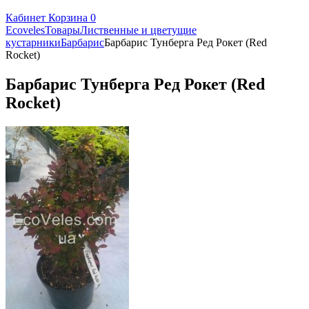
Кабинет
Корзина
0
Ecoveles
Товары
Лиственные и цветущие
кустарники
Барбарис
Барбарис Тунберга Ред Рокет (Red
Rocket)
Барбарис Тунберга Ред Рокет (Red
Rocket)