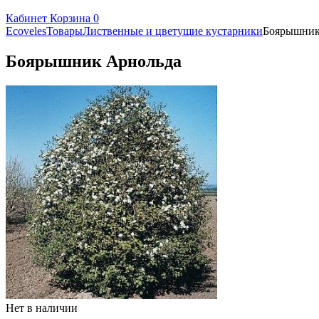
Кабинет
Корзина
0
Ecoveles
Товары
Лиственные и цветущие кустарники
Боярышник
Боярышник Арнольда
Нет в наличии