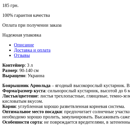
185
грн.
100% гарантия качества
Оплата при получении заказа
Надежная упаковка
Описание
Доставка и оплата
Отзывы
Контейнер
: 3 л
Размер
: 90-140 см
Выращено
: Украина
Боярышник Арнольда
– ягодный высокорослый кустарник. В
Форма/размер куста
: сильнорослый кустарник, высотой до 6 м
Листья/цветение
: листья трехлопастные, глянцевые, темно-з
кисловатым вкусом.
Корни
: углубленная хорошо разветвленная корневая система.
Оптимальное место посадки
: предпочитает солнечные участки
необходимо хорошо пролить, замульчировать. Высаживать саже
Особенности сорта
: не повреждается вредителями, в затененн