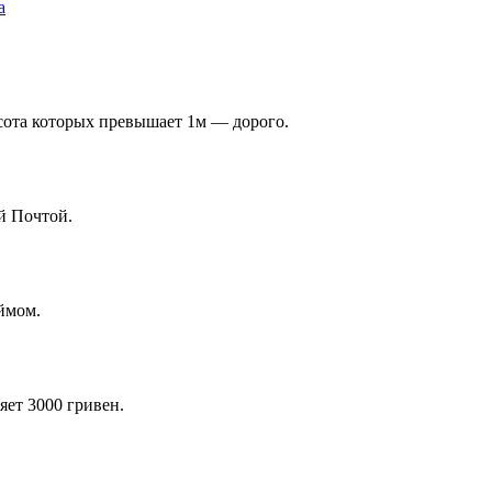
ысота которых превышает 1м — дорого.
й Почтой.
ймом.
яет 3000 гривен.