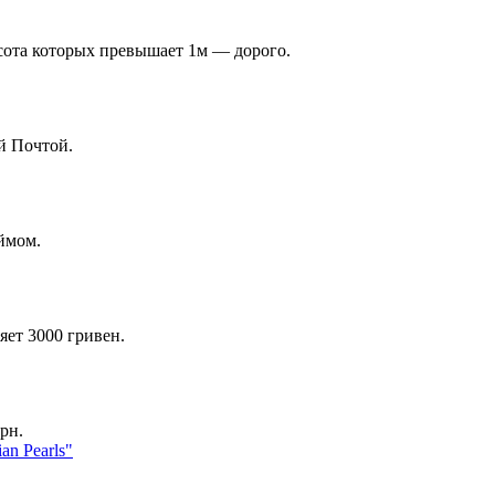
ысота которых превышает 1м — дорого.
й Почтой.
ймом.
яет 3000 гривен.
рн.