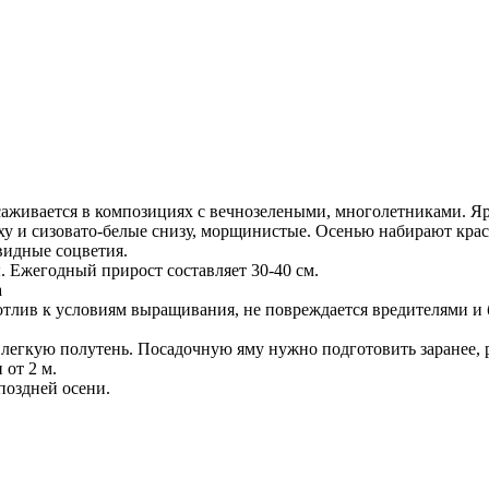
живается в композициях с вечнозелеными, многолетниками. Ярк
рху и сизовато-белые снизу, морщинистые. Осенью набирают кра
видные соцветия.
ы. Ежегодный прирост составляет 30-40 см.
а
отлив к условиям выращивания, не повреждается вредителями и б
 легкую полутень. Посадочную яму нужно подготовить заранее, 
 от 2 м.
поздней осени.