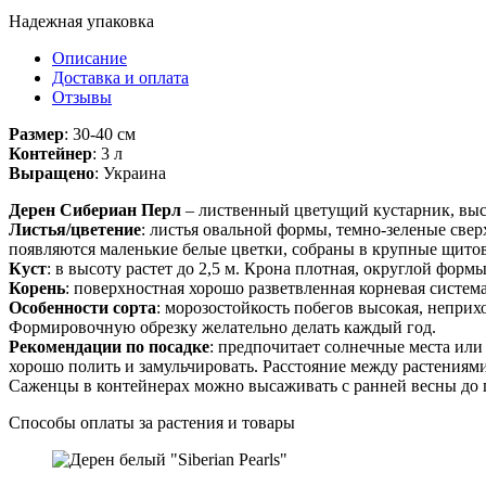
Надежная упаковка
Описание
Доставка и оплата
Отзывы
Размер
: 30-40 см
Контейнер
: 3 л
Выращено
: Украина
Дерен Сибериан Перл
– лиственный цветущий кустарник, выса
Листья/цветение
: листья овальной формы, темно-зеленые све
появляются маленькие белые цветки, собраны в крупные щито
Куст
: в высоту растет до 2,5 м. Крона плотная, округлой форм
Корень
: поверхностная хорошо разветвленная корневая систем
Особенности сорта
: морозостойкость побегов высокая, неприх
Формировочную обрезку желательно делать каждый год.
Рекомендации по посадке
: предпочитает солнечные места или
хорошо полить и замульчировать. Расстояние между растениями
Саженцы в контейнерах можно высаживать с ранней весны до 
Способы оплаты за растения и товары