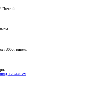
й Почтой.
ймом.
яет 3000 гривен.
рн.