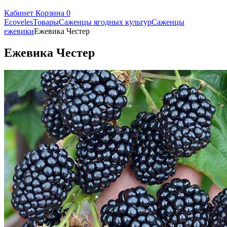
Кабинет
Корзина
0
Ecoveles
Товары
Саженцы ягодных культур
Саженцы
ежевики
Ежевика Честер
Ежевика Честер