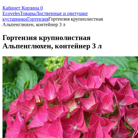
Кабинет
Корзина
0
Ecoveles
Товары
Лиственные и цветущие
кустарники
Гортензия
Гортензия крупнолистная
Альпенглюхен, контейнер 3 л
Гортензия крупнолистная
Альпенглюхен, контейнер 3 л