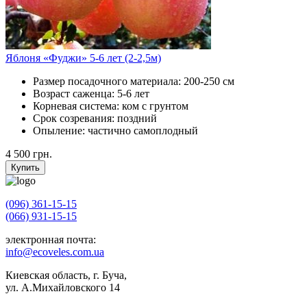
Яблоня «Фуджи» 5-6 лет (2-2,5м)
Размер посадочного материала:
200-250 см
Возраст саженца:
5-6 лет
Корневая система:
ком с грунтом
Срок созревания:
поздний
Опыление:
частично самоплодный
4 500
грн.
Купить
(096) 361-15-15
(066) 931-15-15
электронная почта:
info@ecoveles.com.ua
Киевская область, г. Буча,
ул. А.Михайловского 14