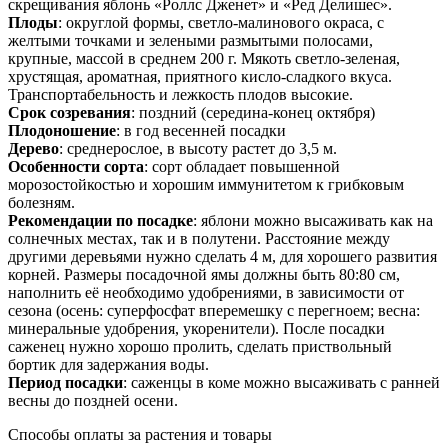
скрещивания яблонь «Роллс Дженет» и «Ред Делишес».
Плоды
: округлой формы, светло-малинового окраса, с
желтыми точками и зелеными размытыми полосами,
крупные, массой в среднем 200 г. Мякоть светло-зеленая,
хрустящая, ароматная, приятного кисло-сладкого вкуса.
Транспортабельность и лежкость плодов высокие.
Срок созревания
: поздний (середина-конец октября)
Плодоношение
: в год весенней посадки
Дерево
: среднерослое, в высоту растет до 3,5 м.
Особенности сорта
: сорт обладает повышенной
морозостойкостью и хорошим иммунитетом к грибковым
болезням.
Рекомендации по посадке
: яблони можно высаживать как на
солнечных местах, так и в полутени. Расстояние между
другими деревьями нужно сделать 4 м, для хорошего развития
корней. Размеры посадочной ямы должны быть 80:80 см,
наполнить её необходимо удобрениями, в зависимости от
сезона (осень: суперфосфат вперемешку с перегноем; весна:
минеральные удобрения, укоренители). После посадки
саженец нужно хорошо пролить, сделать приствольный
бортик для задержания воды.
Период посадки
: саженцы в коме можно высаживать с ранней
весны до поздней осени.
Способы оплаты за растения и товары