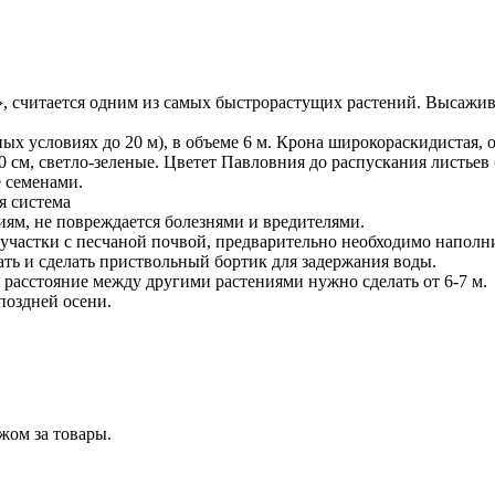
, считается одним из самых быстрорастущих растений. Высажива
ных условиях до 20 м), в объеме 6 м. Крона широкораскидистая, о
30 см, светло-зеленые. Цветет Павловния до распускания листь
 семенами.
я система
иям, не повреждается болезнями и вредителями.
 участки с песчаной почвой, предварительно необходимо наполн
ть и сделать приствольный бортик для задержания воды.
у расстояние между другими растениями нужно сделать от 6-7 м.
поздней осени.
жом за товары.