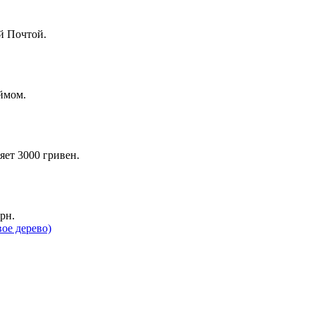
й Почтой.
ймом.
яет 3000 гривен.
рн.