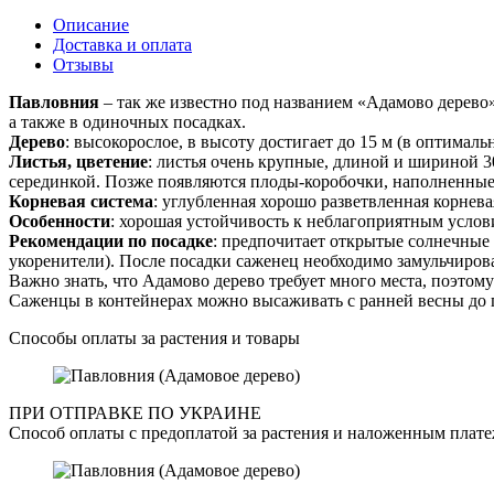
Описание
Доставка и оплата
Отзывы
Павловния
– так же известно под названием «Адамово дерево»
а также в одиночных посадках.
Дерево
: высокорослое, в высоту достигает до 15 м (в оптималь
Листья, цветение
: листья очень крупные, длиной и шириной 
серединкой. Позже появляются плоды-коробочки, наполненные
Корневая система
: углубленная хорошо разветвленная корнева
Особенности
: хорошая устойчивость к неблагоприятным услов
Рекомендации по посадке
: предпочитает открытые солнечные
укоренители). После посадки саженец необходимо замульчирова
Важно знать, что Адамово дерево требует много места, поэтом
Саженцы в контейнерах можно высаживать с ранней весны до 
Способы оплаты за растения и товары
ПРИ ОТПРАВКЕ ПО УКРАИНЕ
Способ оплаты с предоплатой за растения и наложенным плате