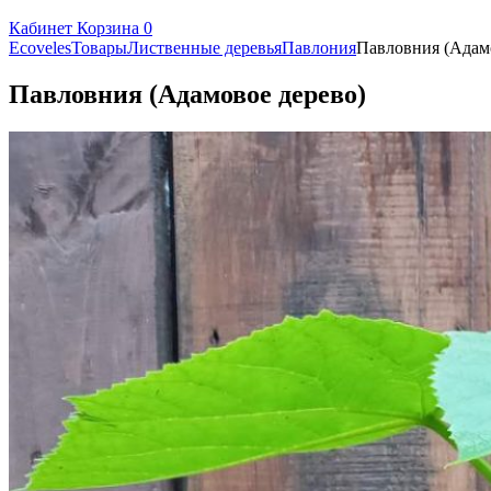
Кабинет
Корзина
0
Ecoveles
Товары
Лиственные деревья
Павлония
Павловния (Адам
Павловния (Адамовое дерево)