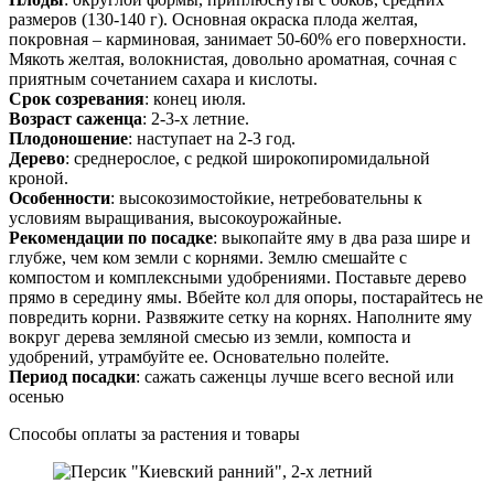
размеров (130-140 г). Основная окраска плода желтая,
покровная – карминовая, занимает 50-60% его поверхности.
Мякоть желтая, волокнистая, довольно ароматная, сочная с
приятным сочетанием сахара и кислоты.
Срок созревания
: конец июля.
Возраст саженца
: 2-3-х летние.
Плодоношение
: наступает на 2-3 год.
Дерево
: среднерослое, с редкой широкопиромидальной
кроной.
Особенности
: высокозимостойкие, нетребовательны к
условиям выращивания, высокоурожайные.
Рекомендации по посадке
: выкопайте яму в два раза шире и
глубже, чем ком земли с корнями. Землю смешайте с
компостом и комплексными удобрениями. Поставьте дерево
прямо в середину ямы. Вбейте кол для опоры, постарайтесь не
повредить корни. Развяжите сетку на корнях. Наполните яму
вокруг дерева земляной смесью из земли, компоста и
удобрений, утрамбуйте ее. Основательно полейте.
Период посадки
: сажать саженцы лучше всего весной или
осенью
Способы оплаты за растения и товары