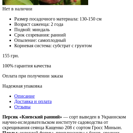
Нет в наличии
Размер посадочного материала:
130-150 см
Возраст саженца:
2 года
Подвой:
миндаль
Срок созревания:
ранний
Опыление:
самоплодный
Корневая система:
субстрат с грунтом
155
грн.
100% гарантия качества
Оплата при получении заказа
Надежная упаковка
Описание
Доставка и оплата
Отзывы
Персик «Киевский ранний»
— сорт выведен в Украинском
научно-иследовательском институте садоводства от
скрещивания сеянца Кащенко 208 с сортом Гросс Миньон.
Плоды
: округлой формы, приплюснуты с боков, средних