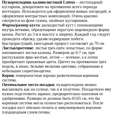
Пузыреплодник калинолистный Luteus
– листопадный
кустарник, декоративен на протяжении всего периода
вегетации. Используется для оформления живых изгородей, в
оформлении контрастных композиций. Очень красиво
смотрится на фоне газона, хвойных кустарников.
Форма/размер куста
: раскидистый куст с поникающими
внутрь ветвями, образующими округлую шаровидную форму
кроны. Растет до 3 м в высоту и ширину. Каждый год следует
проводить обрезку, удаляя подмерзшие побеги.
Быстрорастущий, ежегодный прирост составляет до 70 см.
Листья/цветение
: листья трех-пяти лопастные, по форме
напоминают листья калины. Размером до 6-7 см, при
распускании ярко-желтые, летом — зеленые, а к осени
приобретают оранжевые цвета. Цветет на протяжении трех
недель, в июне, белыми мелкими цветами, собранными в
небольшие соцветия-щитки.
Корни
: поверхностная хорошо разветвленная корневая
система.
Оптимальное место посадки
: пузыреплодник можно
высаживать как на солнце, так и в полутени. Посадочную яму
нужно подготовить заранее, предварительно наполнив ее
удобрениями. Размеры ее должны быть 65:65 см, что бы
корневая система могла полностью расположиться. После
посадки куст обильно полить и замульчировать верхним
плодородным слоем почвы.