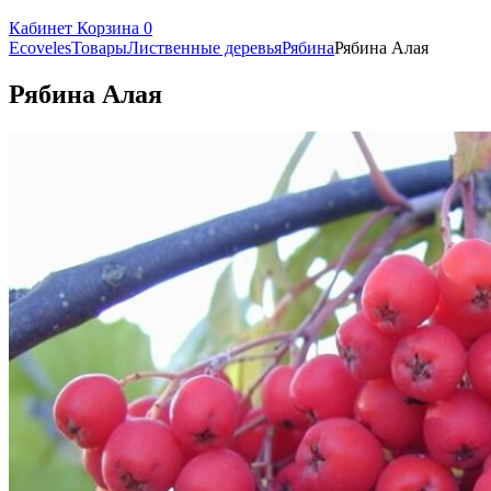
Кабинет
Корзина
0
Ecoveles
Товары
Лиственные деревья
Рябина
Рябина Алая
Рябина Алая