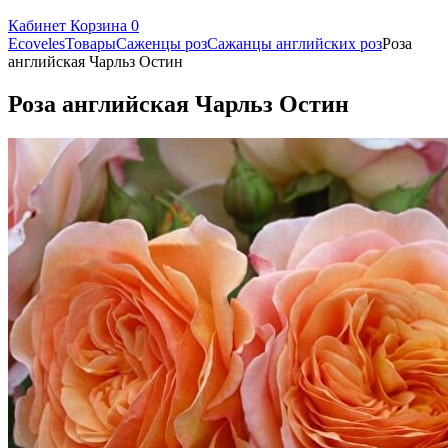
Кабинет
Корзина
0
Ecoveles
Товары
Саженцы роз
Сажанцы английских роз
Роза
английская Чарльз Остин
Роза английская Чарльз Остин