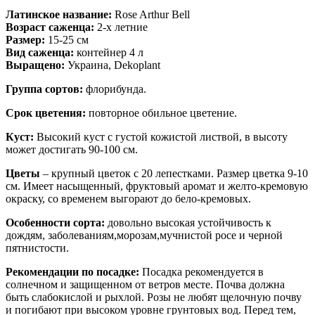
Латинское название
:
Rose Arthur Bell
Возраст саженца:
2-х летние
Размер:
15-25 см
Вид саженца:
контейнер 4 л
Выращено:
Украина, Dekoplant
Группа сортов:
флорибунда.
Срок цветения:
повторное обильное цветение.
Куст:
Высокий куст с густой кожистой листвой, в высоту
может достигать 90-100 см.
Цветы
– крупный цветок с 20 лепестками. Размер цветка 9-10
см. Имеет насыщенный, фруктовый аромат и желто-кремовую
окраску, со временем выгорают до бело-кремовых.
Особенности сорта:
довольно высокая устойчивость к
дождям, заболеваниям,морозам,мучнистой росе и черной
пятнистости.
Рекомендации по посадке:
Посадка рекомендуется в
солнечном и защищенном от ветров месте. Почва должна
быть слабокислой и рыхлой. Розы не любят щелочную почву
и погибают при высоком уровне грунтовых вод. Перед тем,