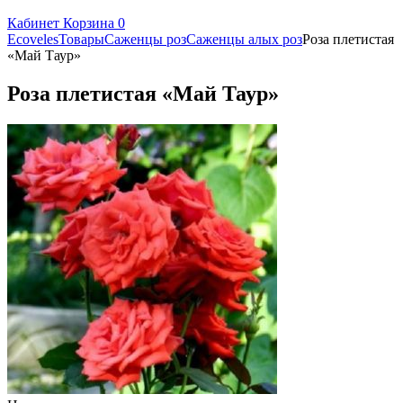
Кабинет
Корзина
0
Ecoveles
Товары
Саженцы роз
Саженцы алых роз
Роза плетистая
«Май Таур»
Роза плетистая «Май Таур»