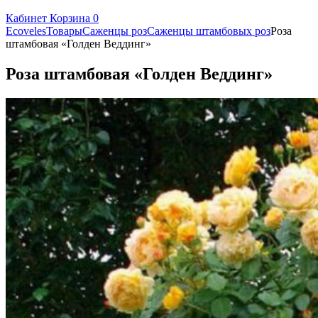
Кабинет
Корзина
0
Ecoveles
Товары
Саженцы роз
Саженцы штамбовых роз
Роза
штамбовая «Голден Веддинг»
Роза штамбовая «Голден Веддинг»