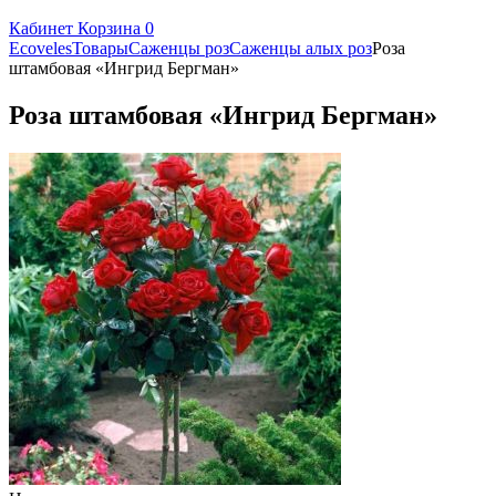
Кабинет
Корзина
0
Ecoveles
Товары
Саженцы роз
Саженцы алых роз
Роза
штамбовая «Ингрид Бергман»
Роза штамбовая «Ингрид Бергман»