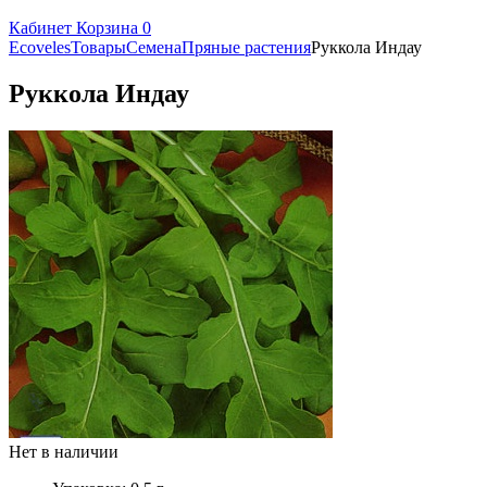
Кабинет
Корзина
0
Ecoveles
Товары
Семена
Пряные растения
Руккола Индау
Руккола Индау
Нет в наличии