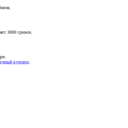
ймом.
яет 3000 гривен.
рн.