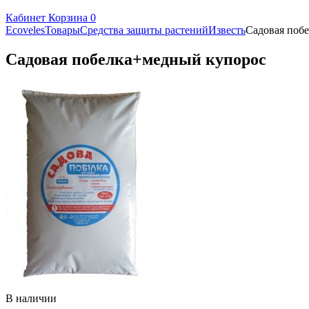
Кабинет
Корзина
0
Ecoveles
Товары
Средства защиты растений
Известь
Садовая поб
Садовая побелка+медный купорос
В наличии