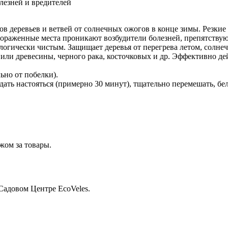
лезней и вредителей
ов деревьев и ветвей от солнечных ожогов в конце зимы. Резк
 пораженные места проникают возбудители болезней, препятству
кологически чистым. Защищает деревья от перегрева летом, сол
или древесины, черного рака, косточковых и др. Эффективно де
ьно от побелки).
 дать настояться (примерно 30 минут), тщательно перемешать, бе
жом за товары.
Садовом Центре EcoVeles.