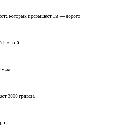
ысота которых превышает 1м — дорого.
й Почтой.
ймом.
яет 3000 гривен.
рн.