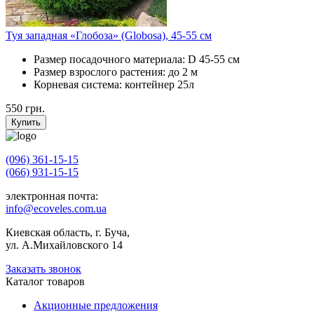
Туя западная «Глобоза» (Globosa), 45-55 см
Размер посадочного материала:
D 45-55 см
Размер взрослого растения:
до 2 м
Корневая система:
контейнер 25л
550
грн.
Купить
(096) 361-15-15
(066) 931-15-15
электронная почта:
info@ecoveles.com.ua
Киевская область, г. Буча,
ул. А.Михайловского 14
Заказать звонок
Каталог товаров
Акционные предложения