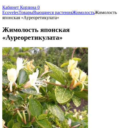
Кабинет
Корзина
0
Ecoveles
Товары
Вьющиеся растения
Жимолость
Жимолость
японская «Ауреоретикулата»
Жимолость японская
«Ауреоретикулата»