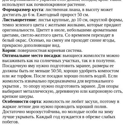
используют как почвопокровное растение.
Формаразмер куста
: лиственная лиана, в высоту может
достигать до 6 м. Ежегодный прирост 50 см.
Листьяцветение
: листья крупные, до 10 см, округлой формы,
темно зеленого цвета с желтыми жилками, которые придают
оригинальности. Цветет в июле, небольшими ароматными
цветами, светло-желтого цвета. Со временем переходят в
белый окрас. Осенью, на смену им проходят синие ягоды,
прекрасно дополняющие вид.
Корни
: поверхностная корневая система.
Оптимальное место посадки
: вьющиеся жимолости можно
высаживать как на солнечных участках, так и в полутени.
Посадочную яму нужно подготовить заранее, размеры ее
должны быть не меньше 50:50, хорошо удобрить компостом
или же торфом. После посадки хорошо полить водой. Если
жимолость изначально предназначена для вертикального
укрытия , то опору нужно подготовить заранее. Для опоры
выбирают металлическую, деревянную или капроновую сеть,
крепкие шнуры.
Особенности сорта
: жимолость не любит засухи, поэтому в
жаркие летние дни нужно проводить хороший полив.
Достаточно морозоустойчива, но молодые особи на зиму
лучше укрывать. Каждый год нуждается в обрезке слабых
побегов.