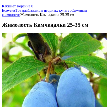
Кабинет
Корзина
0
Ecoveles
Товары
Саженцы ягодных культур
Саженцы
жимолости
Жимолость Камчадалка 25-35 см
Жимолость Камчадалка 25-35 см