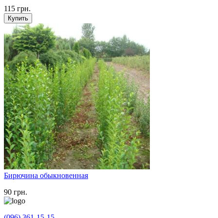
115
грн.
Купить
Бирючина обыкновенная
90
грн.
(096) 361-15-15