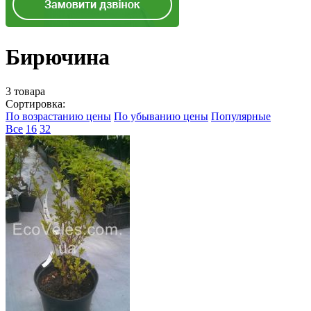
Бирючина
3 товара
Сортировка:
По возрастанию цены
По убыванию цены
Популярные
Все
16
32