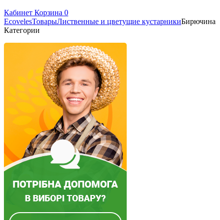
Кабинет
Корзина
0
Ecoveles
Товары
Лиственные и цветущие кустарники
Бирючина
Категории