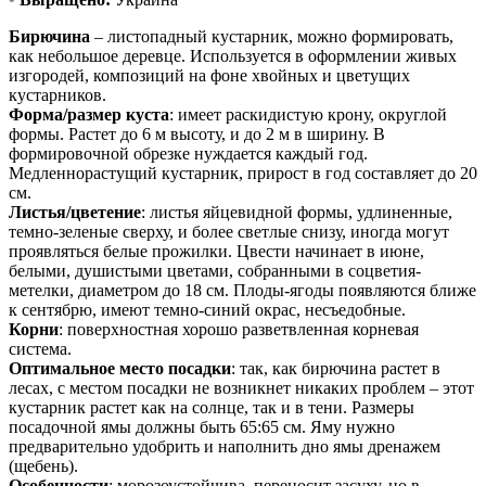
Бирючина
– листопадный кустарник, можно формировать,
как небольшое деревце. Используется в оформлении живых
изгородей, композиций на фоне хвойных и цветущих
кустарников.
Форма/размер куста
: имеет раскидистую крону, округлой
формы. Растет до 6 м высоту, и до 2 м в ширину. В
формировочной обрезке нуждается каждый год.
Медленнорастущий кустарник, прирост в год составляет до 20
см.
Листья/цветение
: листья яйцевидной формы, удлиненные,
темно-зеленые сверху, и более светлые снизу, иногда могут
проявляться белые прожилки. Цвести начинает в июне,
белыми, душистыми цветами, собранными в соцветия-
метелки, диаметром до 18 см. Плоды-ягоды появляются ближе
к сентябрю, имеют темно-синий окрас, несъедобные.
Корни
: поверхностная хорошо разветвленная корневая
система.
Оптимальное место посадки
: так, как бирючина растет в
лесах, с местом посадки не возникнет никаких проблем – этот
кустарник растет как на солнце, так и в тени. Размеры
посадочной ямы должны быть 65:65 см. Яму нужно
предварительно удобрить и наполнить дно ямы дренажем
(щебень).
Особенности
: морозоустойчива, переносит засуху, но в