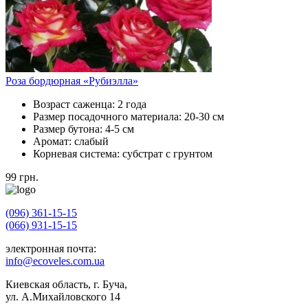
Роза бордюрная «Рубиэлла»
Возраст саженца:
2 года
Размер посадочного материала:
20-30 см
Размер бутона:
4-5 см
Аромат:
слабый
Корневая система:
субстрат с грунтом
99
грн.
(096) 361-15-15
(066) 931-15-15
электронная почта:
info@ecoveles.com.ua
Киевская область, г. Буча,
ул. А.Михайловского 14