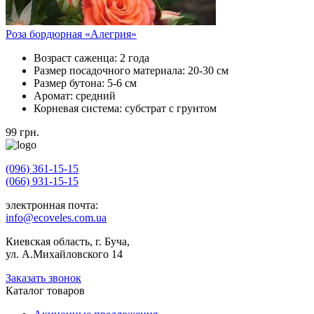
Роза бордюрная «Алегрия»
Возраст саженца:
2 года
Размер посадочного материала:
20-30 см
Размер бутона:
5-6 см
Аромат:
средний
Корневая система:
субстрат с грунтом
99
грн.
(096) 361-15-15
(066) 931-15-15
электронная почта:
info@ecoveles.com.ua
Киевская область, г. Буча,
ул. А.Михайловского 14
Заказать звонок
Каталог товаров