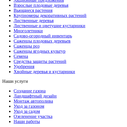
Акционные предложения
Взрослые плодовые деревья
Вьющиеся растения
Крупномеры декоративных растений
Лиственные деревья
Лиственные и цветущие кустарники
Многолетники
Садово-огородный инвентарь
Саженцы плодовых деревьев
Саженцы роз
Саженцы ягодных культур
Семена
Средства защиты растений
Удобрения
Хвойные деревья и кустарники
Наши услуги
Создание газона
Ландшафтный дизайн
Монтаж автополива
Уход за газоном
Уход за садом
Озеленение участка
Наши работы