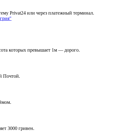
ему Privat24 или через платежный терминал.
ысота которых превышает 1м — дорого.
й Почтой.
ймом.
яет 3000 гривен.