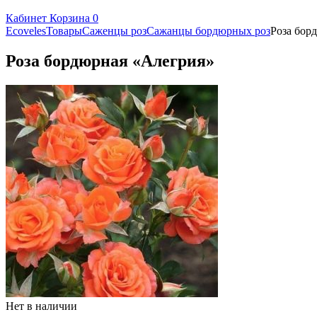
Кабинет
Корзина
0
Ecoveles
Товары
Саженцы роз
Сажанцы бордюрных роз
Роза бор
Роза бордюрная «Алегрия»
Нет в наличии