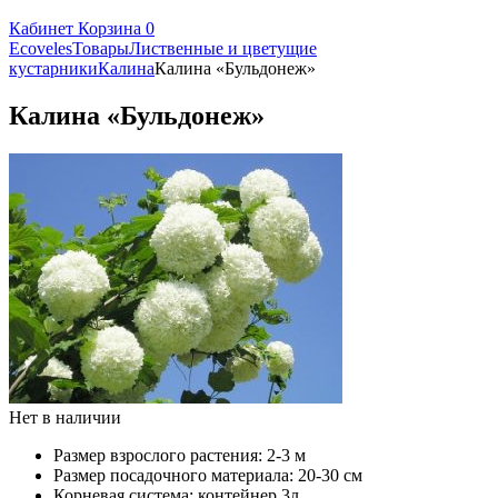
Кабинет
Корзина
0
Ecoveles
Товары
Лиственные и цветущие
кустарники
Калина
Калина «Бульдонеж»
Калина «Бульдонеж»
Нет в наличии
Размер взрослого растения:
2-3 м
Размер посадочного материала:
20-30 см
Корневая система:
контейнер 3л