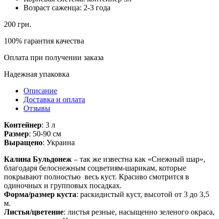
Возраст саженца:
2-3 года
200
грн.
100% гарантия качества
Оплата при получении заказа
Надежная упаковка
Описание
Доставка и оплата
Отзывы
Контейнер
: 3 л
Размер
: 50-90 см
Выращено
: Украина
Калина Бульдонеж
– так же известна как «Снежный шар»,
благодаря белоснежным соцветиям-шарикам, которые
покрывают полностью весь куст. Красиво смотрится в
одиночных и групповых посадках.
Форма/размер куста
: раскидистый куст, высотой от 3 до 3,5
м.
Листья/цветение
: листья резные, насыщенно зеленого окраса,