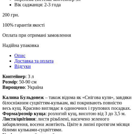
Вік саджанця:
2-3 года
200
грн.
100% гарантія якості
Оплата при отримані замовлення
Надійна упаковка
Опис
Доставка та оплата
Відгуки
Контейнер
: 3 л
Розмір
: 50-90 см
Вирощено
: Україна
Калина Бульдонеж
– також відома як «Снігова куля», завдяки
білосніжним суцвіттям-кулькам, які покривають повністю
весь кущ.
Красиво виглядає в одиночних і групових посадках.
Форма/розмір куща
: розлогий кущ, висотою від 3 до 3,5 м.
Листя/цвітіння
: листя різьблені, насичено зеленого
забарвлення, восени жовтіють.
Цвіте в липні протягом місяця
білими кульками-суцвіттями.