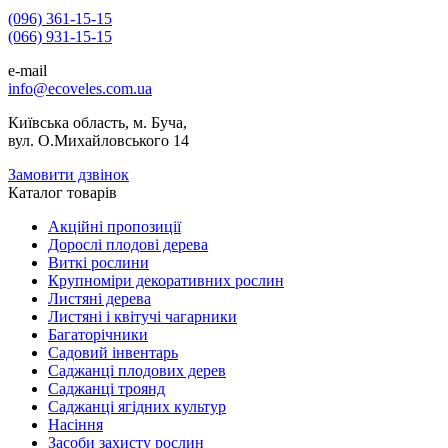
(096) 361-15-15
(066) 931-15-15
e-mail
info@ecoveles.com.ua
Київська область, м. Буча,
вул. О.Михайловського 14
Замовити дзвінок
Каталог товарів
Акційні пропозиції
Дорослі плодові дерева
Виткі рослини
Крупноміри декоративних рослин
Листяні дерева
Листяні і квітучі чагарники
Багаторічники
Садовий інвентарь
Саджанці плодових дерев
Саджанці троянд
Саджанці ягідних культур
Насіння
Засоби захисту рослин