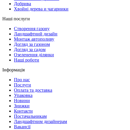
Добрива
Хвойні дерева и чагарники
Наші послуги
Створення газону
Ландшафтний дизайн
Монтаж автополиву
Догляд за газоном
Догляд за садом
Озеленення ділянки
Наші роботи
Інформація
Про нас
Послуги
Оплата та доставка
Упаковка
Новини
Знижки
Контакти
Постачальникам
Ландшафтним дизайнерам
Вакансії