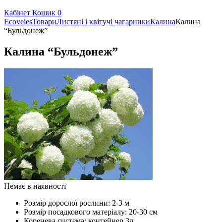
Кабінет
Кошик
0
Ecoveles
Товари
Листяні і квітучі чагарники
Калина
Калина
“Бульдонеж”
Калина “Бульдонеж”
Немає в наявності
Розмір дорослої рослини:
2-3 м
Розмір посадкового матеріалу:
20-30 см
Коренева система:
контейнер 3л