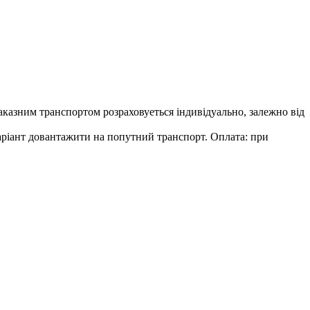
аказним транспортом розраховуеться індивідуально, залежно від
аріант довантажити на попутний транспорт. Оплата: при