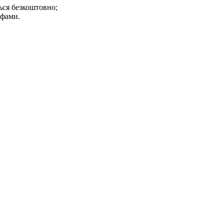
ться безкоштовно;
ифами.