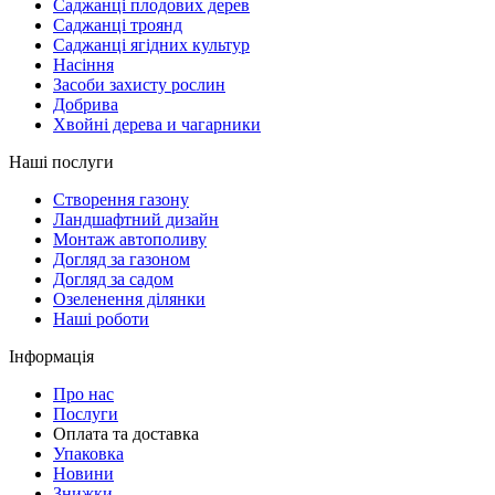
Саджанці плодових дерев
Саджанці троянд
Саджанці ягідних культур
Насіння
Засоби захисту рослин
Добрива
Хвойні дерева и чагарники
Наші послуги
Створення газону
Ландшафтний дизайн
Монтаж автополиву
Догляд за газоном
Догляд за садом
Озеленення ділянки
Наші роботи
Інформація
Про нас
Послуги
Оплата та доставка
Упаковка
Новини
Знижки