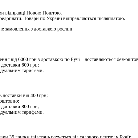
 при відправці Новою Поштою.
ередоплати. Товари по Україні відправляються післяплатою.
льне замовлення з доставкою рослин
ення від 6000 грн з доставкою по Бучі – доставляються безкошто
ь доставки 600 грн;
відуальним тарифами.
 доставки від 400 грн;
коштовно;
ь доставки 800 грн;
відуальним тарифами.
ки 35 грн/км (відстань рахується від садового центру у Бучі);