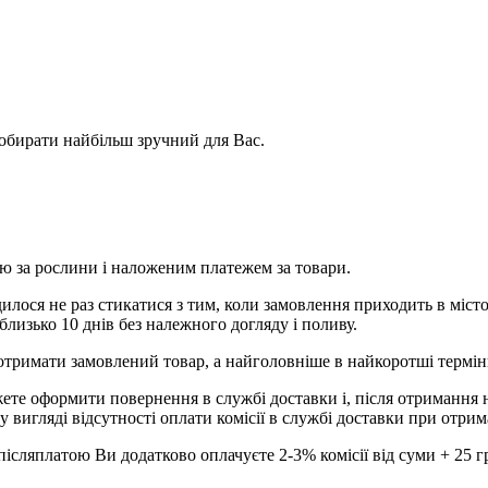
обирати найбільш зручний для Вас.
ою за рослини і наложеним платежем за товари.
ося не раз стикатися з тим, коли замовлення приходить в місто 
лизько 10 днів без належного догляду і поливу.
отримати замовлений товар, а найголовніше в найкоротші термін
ете оформити повернення в службі доставки і, після отримання 
вигляді відсутності оплати комісії в службі доставки при отрим
сляплатою Ви додатково оплачуєте 2-3% комісії від суми + 25 грн