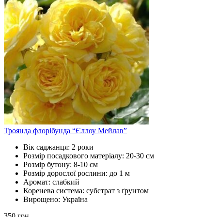
Троянда флорібунда “Єллоу Мейлав”
Вік саджанця:
2 роки
Розмір посадкового матеріалу:
20-30 см
Розмір бутону:
8-10 см
Розмір дорослої рослини:
до 1 м
Аромат:
слабкий
Коренева система:
субстрат з ґрунтом
Вирощено:
Україна
350
грн.