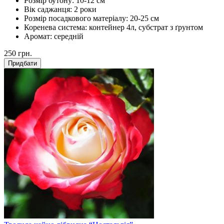
Розмір бутону:
10-12 см
Вік саджанця:
2 роки
Розмір посадкового матеріалу:
20-25 см
Коренева система:
контейнер 4л, субстрат з ґрунтом
Аромат:
середній
250
грн.
Придбати