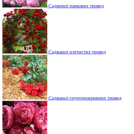
Садженці паркових троянд
Саджанці плетистих троянд
Саджанці грунтопокривних троянд