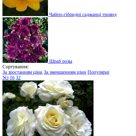
Чайно-гібридні саджанці троянд
Шраб розы
Сортування:
За зростанням ціни
За зменшенням ціни
Популярні
Усі
16
32