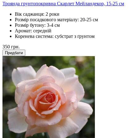
Троянда грунтопокривна Скарлет Мейландекор, 15-25 см
Вік саджанця:
2 роки
Розмір посадкового матеріалу:
20-25 см
Розмір бутону:
3-4 см
Аромат:
середній
Коренева система:
субстрат з ґрунтом
350
грн.
Придбати