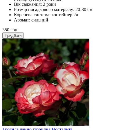
Вік саджанця:
2 роки
Розмір посадкового матеріалу:
20-30 см
Коренева система:
контейнер 2л
Аромат:
сильний
350
грн.
Придбати
Троянда чайно-гібридна Ностальжі