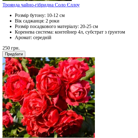
Троянда чайно-гібридна Соло Єллоу
Розмір бутону:
10-12 см
Вік саджанця:
2 роки
Розмір посадкового матеріалу:
20-25 см
Коренева система:
контейнер 4л, субстрат з ґрунтом
Аромат:
середній
250
грн.
Придбати