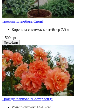
Троянда штамбова Своні
Коренева система:
контейнер 7,5 л
1 500
грн.
Придбати
Троянда паркова “Вестерленд”
Розмір бутону:
14-15 см