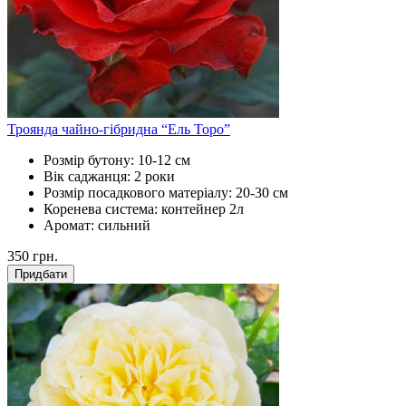
Троянда чайно-гібридна “Ель Торо”
Розмір бутону:
10-12 см
Вік саджанця:
2 роки
Розмір посадкового матеріалу:
20-30 см
Коренева система:
контейнер 2л
Аромат:
сильний
350
грн.
Придбати