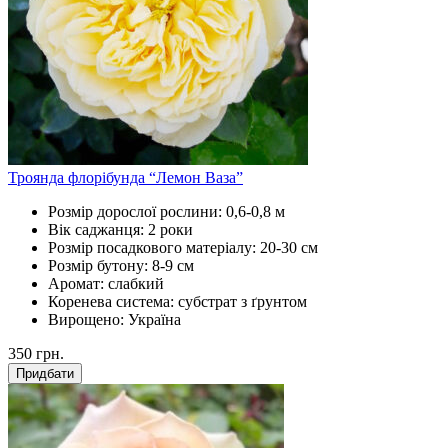
Троянда флорібунда “Лемон Ваза”
Розмір дорослої рослини:
0,6-0,8 м
Вік саджанця:
2 роки
Розмір посадкового матеріалу:
20-30 см
Розмір бутону:
8-9 см
Аромат:
слабкий
Коренева система:
субстрат з ґрунтом
Вирощено:
Україна
350
грн.
Придбати