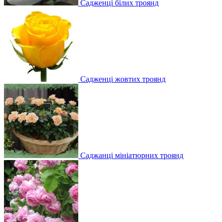
Садженці білих троянд
Садженці жовтих троянд
Саджанці мініатюрних троянд