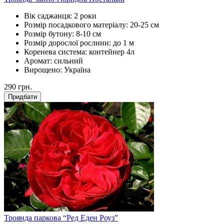
Вік саджанця:
2 роки
Розмір посадкового матеріалу:
20-25 см
Розмір бутону:
8-10 см
Розмір дорослої рослини:
до 1 м
Коренева система:
контейнер 4л
Аромат:
сильний
Вирощено:
Україна
290
грн.
Придбати
Троянда паркова “Ред Еден Роуз”