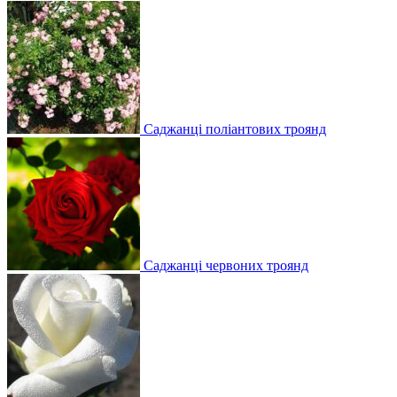
Саджанці поліантових троянд
Саджанці червоних троянд