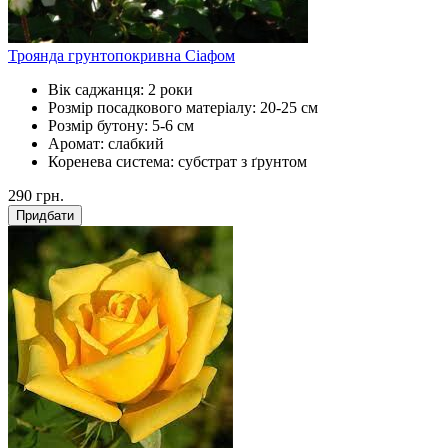
Троянда грунтопокривна Сіафом
Вік саджанця:
2 роки
Розмір посадкового матеріалу:
20-25 см
Розмір бутону:
5-6 см
Аромат:
слабкий
Коренева система:
субстрат з ґрунтом
290
грн.
Придбати