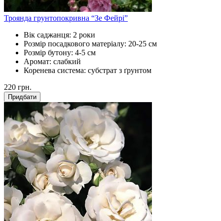
Троянда грунтопокривна “Зе Фейрі”
Вік саджанця:
2 роки
Розмір посадкового матеріалу:
20-25 см
Розмір бутону:
4-5 см
Аромат:
слабкий
Коренева система:
субстрат з ґрунтом
220
грн.
Придбати