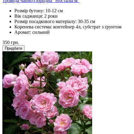
Троянда чайно-гібридна “Ностальгія”
Розмір бутону:
10-12 см
Вік саджанця:
2 роки
Розмір посадкового матеріалу:
30-35 см
Коренева система:
контейнер 4л, субстрат з ґрунтом
Аромат:
сильний
350
грн.
Придбати