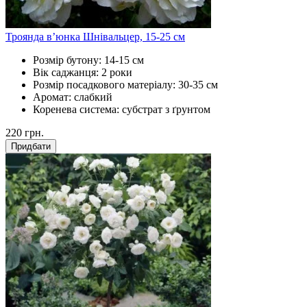
Троянда в’юнка Шнівальцер, 15-25 см
Розмір бутону:
14-15 см
Вік саджанця:
2 роки
Розмір посадкового матеріалу:
30-35 см
Аромат:
слабкий
Коренева система:
субстрат з ґрунтом
220
грн.
Придбати