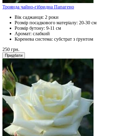
Троянда чайно-гібридна Папагено
Вік саджанця:
2 роки
Розмір посадкового матеріалу:
20-30 см
Розмір бутону:
9-11 см
Аромат:
слабкий
Коренева система:
субстрат з ґрунтом
250
грн.
Придбати