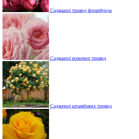
Саджанці троянд флорібунда
Саджанці рожевих троянд
Садженці штамбових троянд