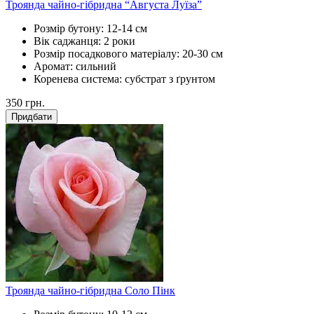
Троянда чайно-гібридна “Августа Луїза”
Розмір бутону:
12-14 см
Вік саджанця:
2 роки
Розмір посадкового матеріалу:
20-30 см
Аромат:
сильний
Коренева система:
субстрат з ґрунтом
350
грн.
Придбати
Троянда чайно-гібридна Соло Пінк