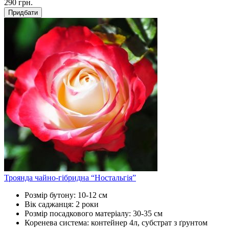
290
грн.
Придбати
Троянда чайно-гібридна “Ностальгія”
Розмір бутону:
10-12 см
Вік саджанця:
2 роки
Розмір посадкового матеріалу:
30-35 см
Коренева система:
контейнер 4л, субстрат з ґрунтом