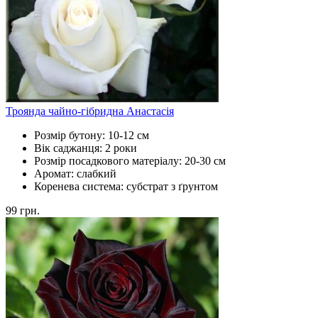
Троянда чайно-гібридна Анастасія
Розмір бутону:
10-12 см
Вік саджанця:
2 роки
Розмір посадкового матеріалу:
20-30 см
Аромат:
слабкий
Коренева система:
субстрат з ґрунтом
99
грн.