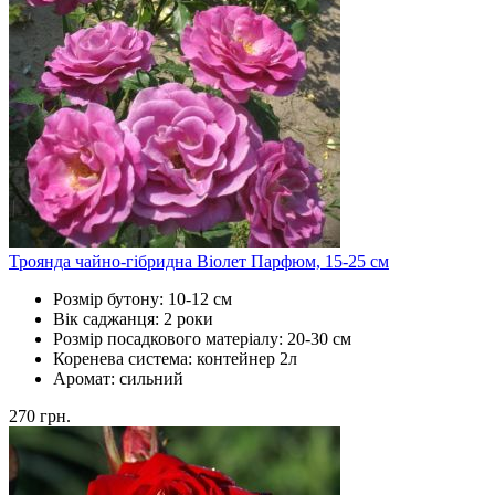
Троянда чайно-гібридна Віолет Парфюм, 15-25 см
Розмір бутону:
10-12 см
Вік саджанця:
2 роки
Розмір посадкового матеріалу:
20-30 см
Коренева система:
контейнер 2л
Аромат:
сильний
270
грн.