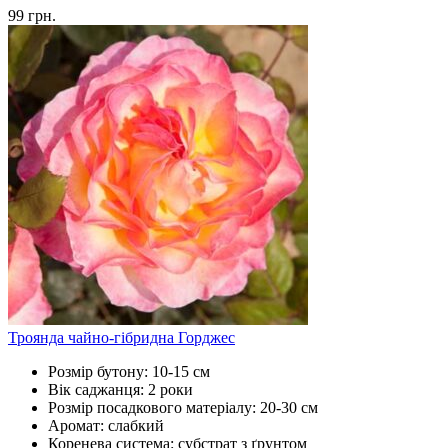
99
грн.
Троянда чайно-гібридна Горджес
Розмір бутону:
10-15 см
Вік саджанця:
2 роки
Розмір посадкового матеріалу:
20-30 см
Аромат:
слабкий
Коренева система:
субстрат з ґрунтом