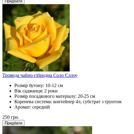
Придбати
Троянда чайно-гібридна Соло Єллоу
Розмір бутону:
10-12 см
Вік саджанця:
2 роки
Розмір посадкового матеріалу:
20-25 см
Коренева система:
контейнер 4л, субстрат з ґрунтом
Аромат:
середній
250
грн.
Придбати