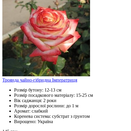
Троянда чайно-гібридна Імператриця
Розмір бутону:
12-13 см
Розмір посадкового матеріалу:
15-25 см
Вік саджанця:
2 роки
Розмір дорослої рослини:
до 1 м
Аромат:
слабкий
Коренева система:
субстрат з ґрунтом
Вирощено:
Україна