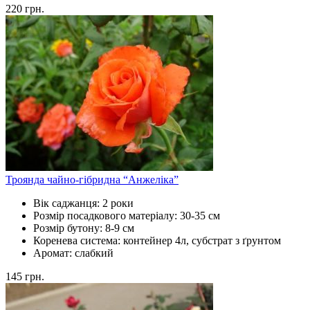
220
грн.
Троянда чайно-гібридна “Анжеліка”
Вік саджанця:
2 роки
Розмір посадкового матеріалу:
30-35 см
Розмір бутону:
8-9 см
Коренева система:
контейнер 4л, субстрат з ґрунтом
Аромат:
слабкий
145
грн.