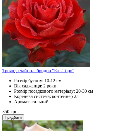
Троянда чайно-гібридна “Ель Торо”
Розмір бутону:
10-12 см
Вік саджанця:
2 роки
Розмір посадкового матеріалу:
20-30 см
Коренева система:
контейнер 2л
Аромат:
сильний
350
грн.
Придбати