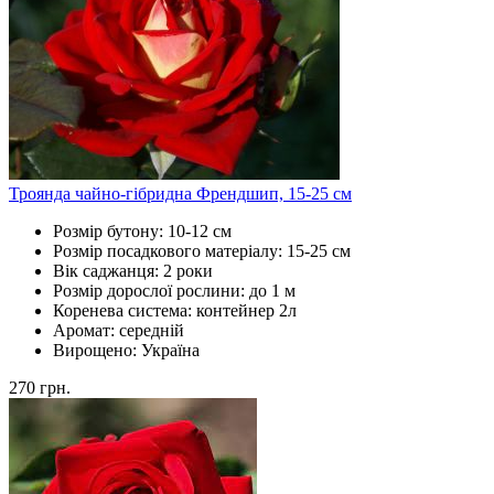
Троянда чайно-гібридна Френдшип, 15-25 см
Розмір бутону:
10-12 см
Розмір посадкового матеріалу:
15-25 см
Вік саджанця:
2 роки
Розмір дорослої рослини:
до 1 м
Коренева система:
контейнер 2л
Аромат:
середній
Вирощено:
Україна
270
грн.