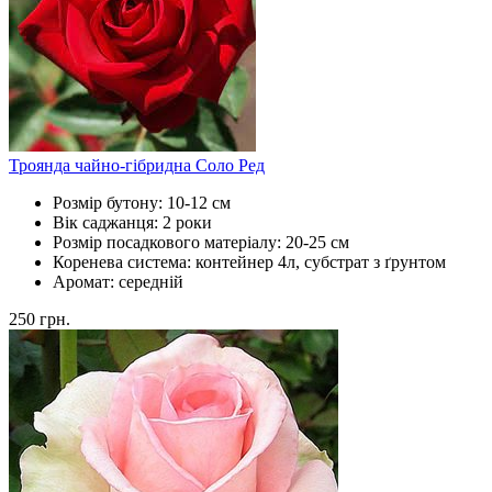
Троянда чайно-гібридна Соло Ред
Розмір бутону:
10-12 см
Вік саджанця:
2 роки
Розмір посадкового матеріалу:
20-25 см
Коренева система:
контейнер 4л, субстрат з ґрунтом
Аромат:
середній
250
грн.