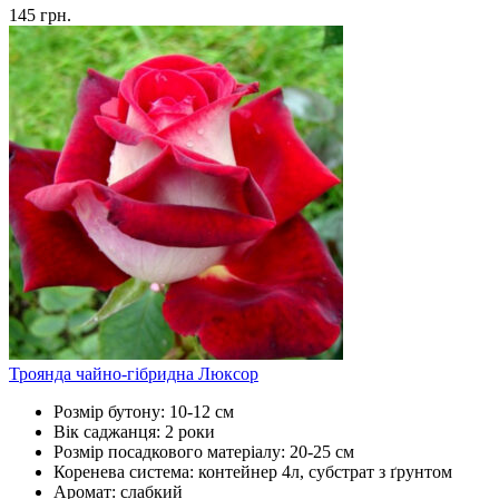
145
грн.
Троянда чайно-гібридна Люксор
Розмір бутону:
10-12 см
Вік саджанця:
2 роки
Розмір посадкового матеріалу:
20-25 см
Коренева система:
контейнер 4л, субстрат з ґрунтом
Аромат:
слабкий