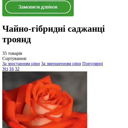
Чайно-гібридні саджанці
троянд
35 товарів
Сортування:
За зростанням ціни
За зменшенням ціни
Популярні
Усі
16
32