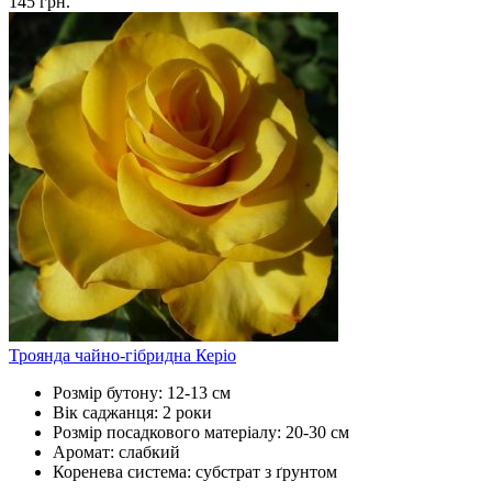
145
грн.
Троянда чайно-гібридна Керіо
Розмір бутону:
12-13 см
Вік саджанця:
2 роки
Розмір посадкового матеріалу:
20-30 см
Аромат:
слабкий
Коренева система:
субстрат з ґрунтом