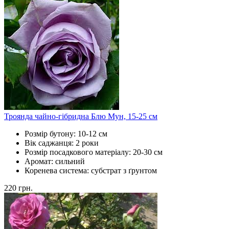
Троянда чайно-гібридна Блю Мун, 15-25 см
Розмір бутону:
10-12 см
Вік саджанця:
2 роки
Розмір посадкового матеріалу:
20-30 см
Аромат:
сильний
Коренева система:
субстрат з ґрунтом
220
грн.