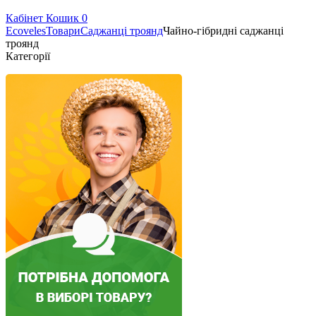
Кабінет
Кошик
0
Ecoveles
Товари
Саджанці троянд
Чайно-гібридні саджанці
троянд
Категорії