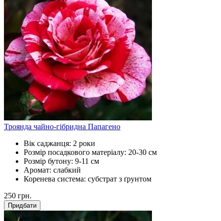
Троянда чайно-гібридна Папагено
Вік саджанця:
2 роки
Розмір посадкового матеріалу:
20-30 см
Розмір бутону:
9-11 см
Аромат:
слабкий
Коренева система:
субстрат з ґрунтом
250
грн.
Придбати