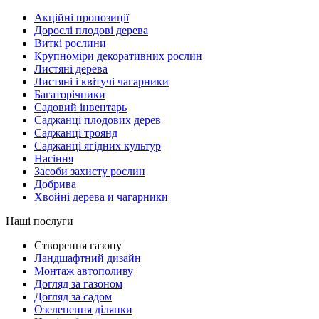
Акційні пропозиції
Дорослі плодові дерева
Виткі рослини
Крупноміри декоративних рослин
Листяні дерева
Листяні і квітучі чагарники
Багаторічники
Садовий інвентарь
Саджанці плодових дерев
Саджанці троянд
Саджанці ягідних культур
Насіння
Засоби захисту рослин
Добрива
Хвойні дерева и чагарники
Наші послуги
Створення газону
Ландшафтний дизайн
Монтаж автополиву
Догляд за газоном
Догляд за садом
Озеленення ділянки