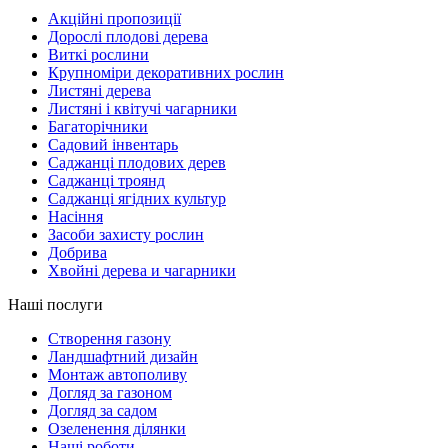
Акційні пропозиції
Дорослі плодові дерева
Виткі рослини
Крупноміри декоративних рослин
Листяні дерева
Листяні і квітучі чагарники
Багаторічники
Садовий інвентарь
Саджанці плодових дерев
Саджанці троянд
Саджанці ягідних культур
Насіння
Засоби захисту рослин
Добрива
Хвойні дерева и чагарники
Наші послуги
Створення газону
Ландшафтний дизайн
Монтаж автополиву
Догляд за газоном
Догляд за садом
Озеленення ділянки
Наші роботи