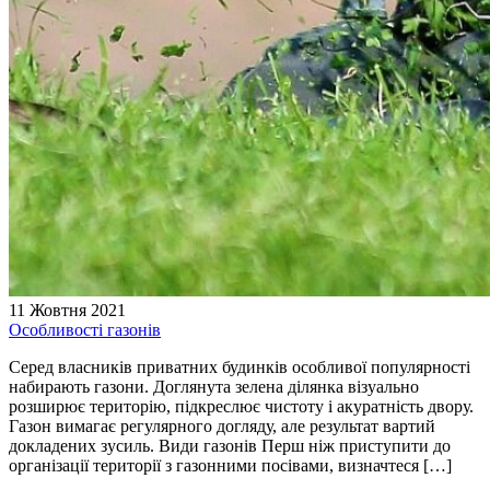
11 Жовтня 2021
Особливості газонів
Серед власників приватних будинків особливої популярності
набирають газони. Доглянута зелена ділянка візуально
розширює територію, підкреслює чистоту і акуратність двору.
Газон вимагає регулярного догляду, але результат вартий
докладених зусиль. Види газонів Перш ніж приступити до
організації території з газонними посівами, визначтеся […]