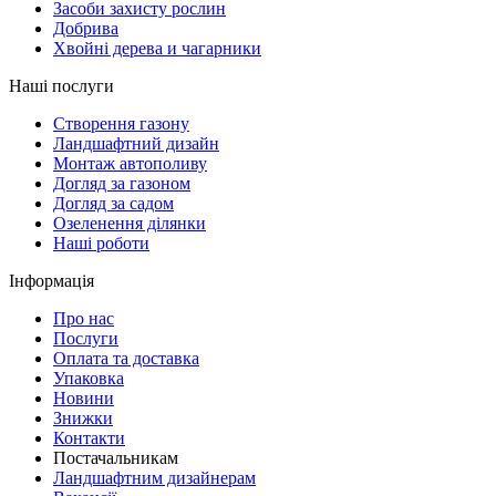
Засоби захисту рослин
Добрива
Хвойні дерева и чагарники
Наші послуги
Створення газону
Ландшафтний дизайн
Монтаж автополиву
Догляд за газоном
Догляд за садом
Озеленення ділянки
Наші роботи
Інформація
Про нас
Послуги
Оплата та доставка
Упаковка
Новини
Знижки
Контакти
Постачальникам
Ландшафтним дизайнерам