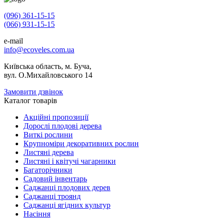
(096) 361-15-15
(066) 931-15-15
e-mail
info@ecoveles.com.ua
Київська область, м. Буча,
вул. О.Михайловського 14
Замовити дзвінок
Каталог товарів
Акційні пропозиції
Дорослі плодові дерева
Виткі рослини
Крупноміри декоративних рослин
Листяні дерева
Листяні і квітучі чагарники
Багаторічники
Садовий інвентарь
Саджанці плодових дерев
Саджанці троянд
Саджанці ягідних культур
Насіння