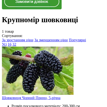
Крупномір шовковиці
1 товар
Сортування:
За зростанням ціни
За зменшенням ціни
Популярні
Усі
16
32
Шовковиця Чорний Принц, 5-річна
Розмір посадкового матеріалу:
200-300 см