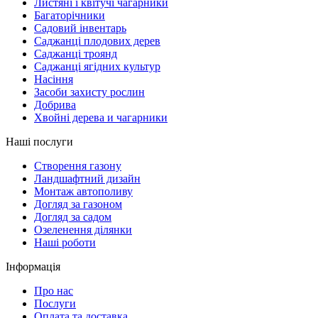
Листяні і квітучі чагарники
Багаторічники
Садовий інвентарь
Саджанці плодових дерев
Саджанці троянд
Саджанці ягідних культур
Насіння
Засоби захисту рослин
Добрива
Хвойні дерева и чагарники
Наші послуги
Створення газону
Ландшафтний дизайн
Монтаж автополиву
Догляд за газоном
Догляд за садом
Озеленення ділянки
Наші роботи
Інформація
Про нас
Послуги
Оплата та доставка