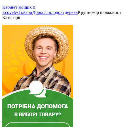
Кабінет
Кошик
0
Ecoveles
Товари
Дорослі плодові дерева
Крупномір шовковиці
Категорії