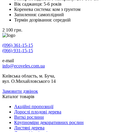
Вік саджанця:
5-6 років
Коренева система:
ком з ґрунтом
Запилення:
самоплідний
Термін дозрівання:
середній
2 100
грн.
(096) 361-15-15
(066) 931-15-15
e-mail
info@ecoveles.com.ua
Київська область, м. Буча,
вул. О.Михайловського 14
Замовити дзвінок
Каталог товарів
Акційні пропозиції
Дорослі плодові дерева
Виткі рослини
Крупноміри декоративних рослин
Листяні дерева