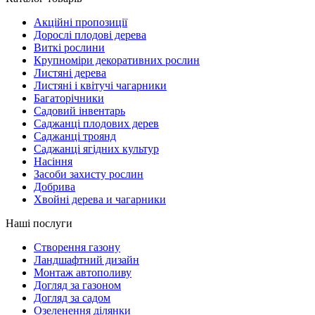
Акційні пропозиції
Дорослі плодові дерева
Виткі рослини
Крупноміри декоративних рослин
Листяні дерева
Листяні і квітучі чагарники
Багаторічники
Садовий інвентарь
Саджанці плодових дерев
Саджанці троянд
Саджанці ягідних культур
Насіння
Засоби захисту рослин
Добрива
Хвойні дерева и чагарники
Наші послуги
Створення газону
Ландшафтний дизайн
Монтаж автополиву
Догляд за газоном
Догляд за садом
Озеленення ділянки