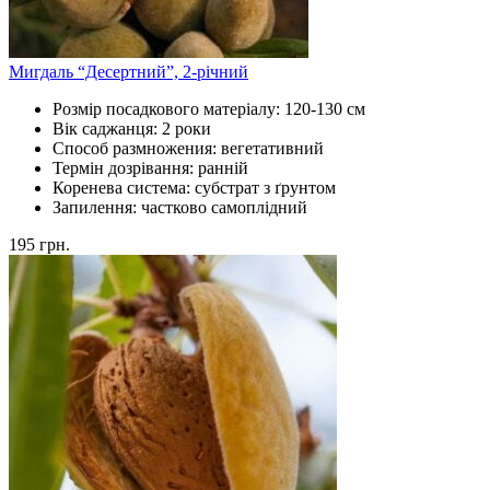
Мигдаль “Десертний”, 2-річний
Розмір посадкового матеріалу:
120-130 см
Вік саджанця:
2 роки
Способ размножения:
вегетативний
Термін дозрівання:
ранній
Коренева система:
субстрат з ґрунтом
Запилення:
частково самоплідний
195
грн.