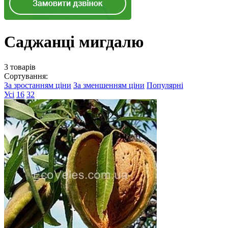
Саджанці мигдалю
3 товарів
Сортування:
За зростанням ціни
За зменшенням ціни
Популярні
Усі
16
32