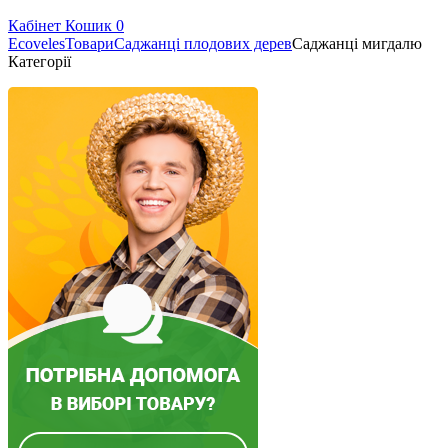
Кабінет
Кошик
0
Ecoveles
Товари
Саджанці плодових дерев
Саджанці мигдалю
Категорії