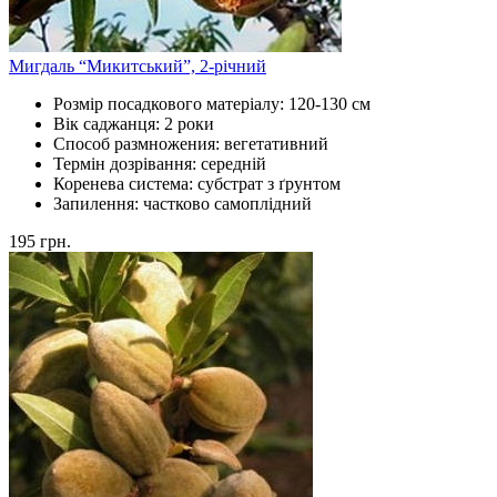
Мигдаль “Микитський”, 2-річний
Розмір посадкового матеріалу:
120-130 см
Вік саджанця:
2 роки
Способ размножения:
вегетативний
Термін дозрівання:
середній
Коренева система:
субстрат з ґрунтом
Запилення:
частково самоплідний
195
грн.