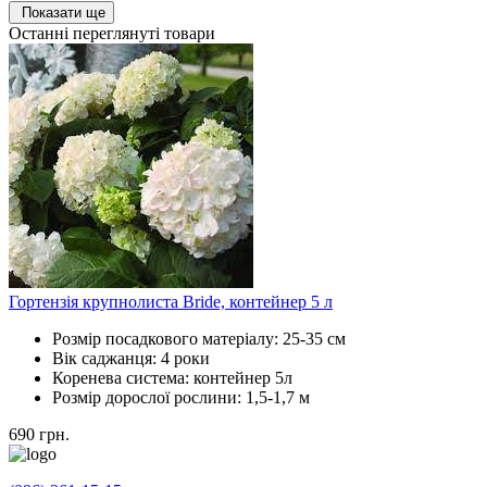
Показати ще
Останні переглянуті товари
Гортензія крупнолиста Bride, контейнер 5 л
Розмір посадкового матеріалу:
25-35 см
Вік саджанця:
4 роки
Коренева система:
контейнер 5л
Розмір дорослої рослини:
1,5-1,7 м
690
грн.