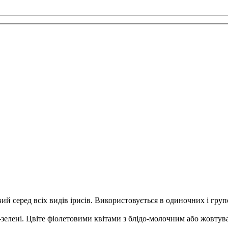
й серед всіх видів ірисів.
Використовується в одиночних і груп
-зелені.
Цвіте фіолетовими квітами з блідо-молочним або жовтув