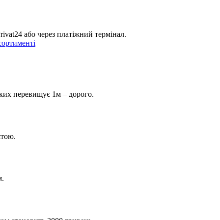
ivat24 або через платіжний термінал.
яких перевищує 1м – дорого.
штою.
м.