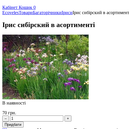
Кабінет
Кошик
0
Ecoveles
Товари
Багаторічники
Іриси
Ірис сибірский в асортимент
Ірис сибірский в асортименті
В наявності
70
грн.
–
+
Придбати