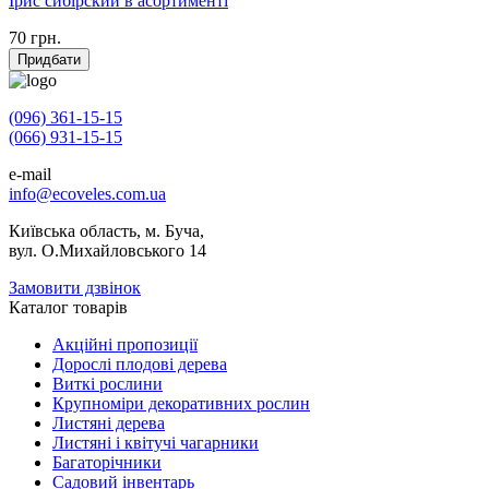
Ірис сибірский в асортименті
70
грн.
Придбати
(096) 361-15-15
(066) 931-15-15
e-mail
info@ecoveles.com.ua
Київська область, м. Буча,
вул. О.Михайловського 14
Замовити дзвінок
Каталог товарів
Акційні пропозиції
Дорослі плодові дерева
Виткі рослини
Крупноміри декоративних рослин
Листяні дерева
Листяні і квітучі чагарники
Багаторічники
Садовий інвентарь