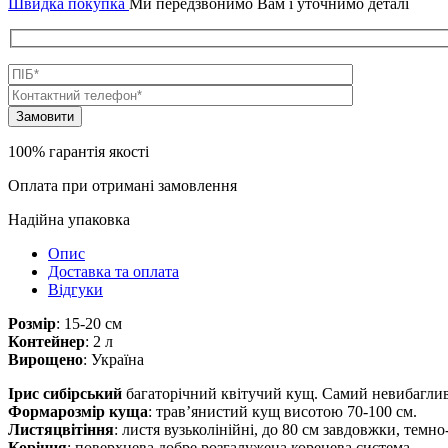
Швидка покупка
Ми передзвонимо Вам і уточнимо деталі
100% гарантія якості
Оплата при отримані замовлення
Надійна упаковка
Опис
Доставка та оплата
Відгуки
Розмір
: 15-20 см
Контейнер
: 2 л
Вирощено
: Україна
Ірис сибірський
багаторічний квітучий кущ.
Самий невибагливи
Формарозмір куща
: трав’янистий кущ висотою 70-100 см.
Листяцвітіння
: листя вузьколінійні, до 80 см завдовжки, темно
Коріння
: поверхнева добре розгалужена коренева система.