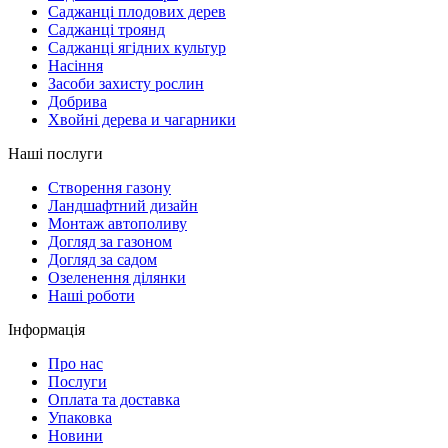
Саджанці плодових дерев
Саджанці троянд
Саджанці ягідних культур
Насіння
Засоби захисту рослин
Добрива
Хвойні дерева и чагарники
Наші послуги
Створення газону
Ландшафтний дизайн
Монтаж автополиву
Догляд за газоном
Догляд за садом
Озеленення ділянки
Наші роботи
Інформація
Про нас
Послуги
Оплата та доставка
Упаковка
Новини