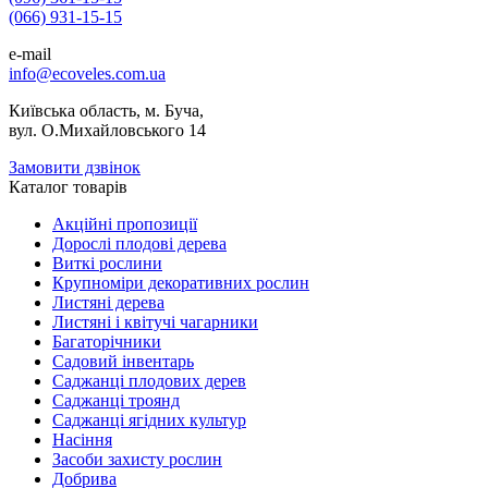
(066) 931-15-15
e-mail
info@ecoveles.com.ua
Київська область, м. Буча,
вул. О.Михайловського 14
Замовити дзвінок
Каталог товарів
Акційні пропозиції
Дорослі плодові дерева
Виткі рослини
Крупноміри декоративних рослин
Листяні дерева
Листяні і квітучі чагарники
Багаторічники
Садовий інвентарь
Саджанці плодових дерев
Саджанці троянд
Саджанці ягідних культур
Насіння
Засоби захисту рослин
Добрива