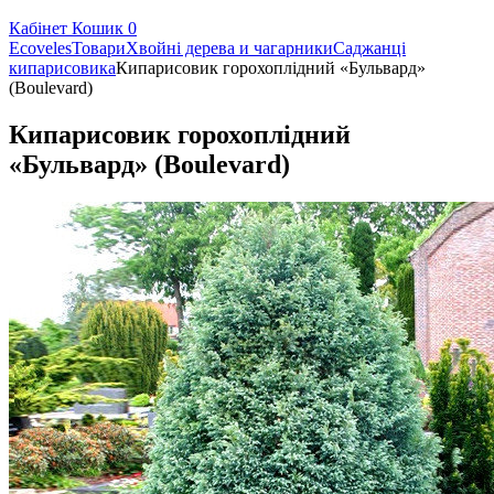
Кабінет
Кошик
0
Ecoveles
Товари
Хвойні дерева и чагарники
Саджанці
кипарисовика
Кипарисовик горохоплідний «Бульвард»
(Boulevard)
Кипарисовик горохоплідний
«Бульвард» (Boulevard)