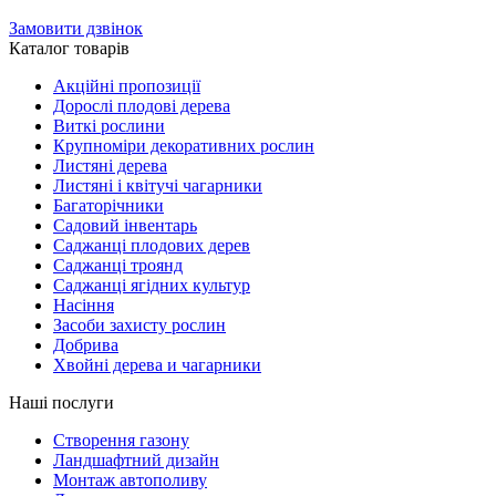
Замовити дзвінок
Каталог товарів
Акційні пропозиції
Дорослі плодові дерева
Виткі рослини
Крупноміри декоративних рослин
Листяні дерева
Листяні і квітучі чагарники
Багаторічники
Садовий інвентарь
Саджанці плодових дерев
Саджанці троянд
Саджанці ягідних культур
Насіння
Засоби захисту рослин
Добрива
Хвойні дерева и чагарники
Наші послуги
Створення газону
Ландшафтний дизайн
Монтаж автополиву