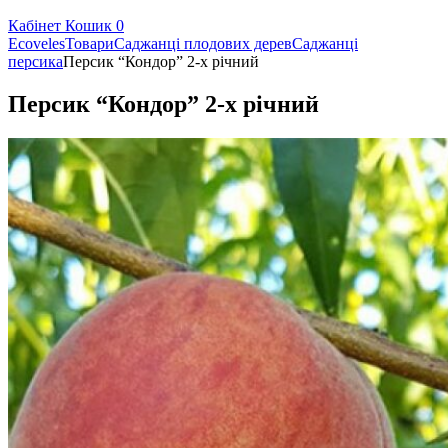
Кабінет
Кошик
0
Ecoveles
Товари
Саджанці плодових дерев
Саджанці
персика
Персик “Кондор” 2-х річний
Персик “Кондор” 2-х річний