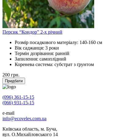
Персик “Кондор” 2-х річний
Розмір посадкового матеріалу:
140-160 см
Вік саджанця:
3 роки
Термін дозрівання:
ранній
Запилення:
самоплідний
Коренева система:
субстрат з ґрунтом
200
грн.
Придбати
(096) 361-15-15
(066) 931-15-15
e-mail
info@ecoveles.com.ua
Київська область, м. Буча,
вул. О.Михайловського 14