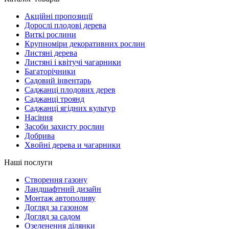
Акційні пропозиції
Дорослі плодові дерева
Виткі рослини
Крупноміри декоративних рослин
Листяні дерева
Листяні і квітучі чагарники
Багаторічники
Садовий інвентарь
Саджанці плодових дерев
Саджанці троянд
Саджанці ягідних культур
Насіння
Засоби захисту рослин
Добрива
Хвойні дерева и чагарники
Наші послуги
Створення газону
Ландшафтний дизайн
Монтаж автополиву
Догляд за газоном
Догляд за садом
Озеленення ділянки