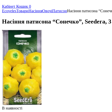
Кабінет
Кошик
0
Ecoveles
Товари
Насіння
Овочі
Патисон
Насіння патисона “Сонечко
Насіння патисона “Сонечко”, Seedera, 3
В наявності