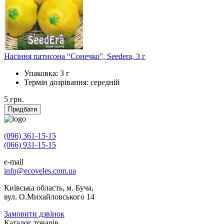
Насіння патисона “Сонечко”, Seedera, 3 г
Упаковка:
3 г
Термін дозрівання:
середній
5
грн.
Придбати
(096) 361-15-15
(066) 931-15-15
e-mail
info@ecoveles.com.ua
Київська область, м. Буча,
вул. О.Михайловського 14
Замовити дзвінок
Каталог товарів