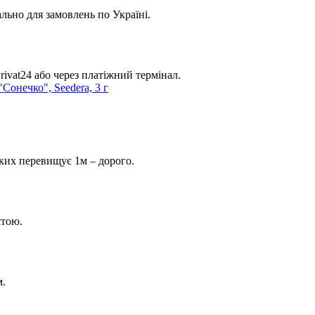
льно для замовлень по Україні.
ivat24 або через платіжний термінал.
яких перевищує 1м – дорого.
штою.
м.