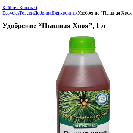
Кабінет
Кошик
0
Ecoveles
Товари
Добрива
Для хвойних
Удобрение “Пышная Хвоя”,
Удобрение “Пышная Хвоя”, 1 л