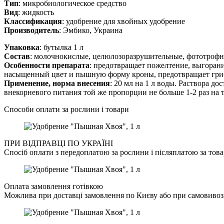
Тип
: микробиологическое средство
Вид
: жидкость
Классификация
: удобрение для хвойных удобрение
Производитель
: Эмбико, Украина
Упаковка
: бутылка 1 л
Состав
: молочнокислые, целюлозоразрушительные, фототрофн
Особенности препарата
: предотвращает пожелтение, выгорани
насыщенный цвет и пышную форму кроны, предотвращает гри
Применение, норма внесения
: 20 мл на 1 л воды. Раствора д
внекорневого питания той же пропорции не больше 1-2 раз на т
Способи оплати за рослини і товари
ПРИ ВІДПРАВЦІ ПО УКРАЇНІ
Спосіб оплати з передоплатою за рослини і післяплатою за това
Оплата замовлення готівкою
Можлива при доставці замовлення по Києву або при самовивозі