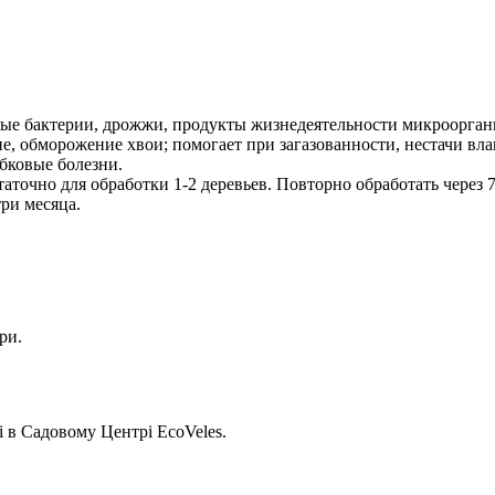
ые бактерии, дрожжи, продукты жизнедеятельности микрооргани
е, обморожение хвои; помогает при загазованности, нестачи вла
бковые болезни.
остаточно для обработки 1-2 деревьев. Повторно обработать через
ри месяца.
ри.
 в Садовому Центрі EcoVeles.