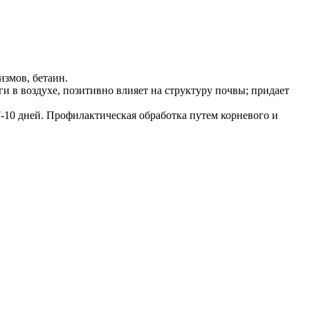
змов, бетаин.
ги в воздухе, позитивно влияет на структуру почвы; придает
 7-10 дней. Профилактическая обработка путем корневого и