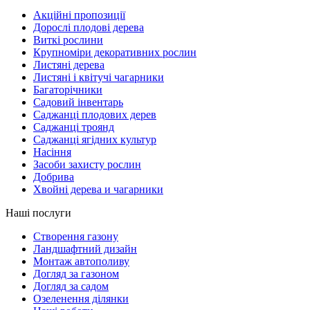
Акційні пропозиції
Дорослі плодові дерева
Виткі рослини
Крупноміри декоративних рослин
Листяні дерева
Листяні і квітучі чагарники
Багаторічники
Садовий інвентарь
Саджанці плодових дерев
Саджанці троянд
Саджанці ягідних культур
Насіння
Засоби захисту рослин
Добрива
Хвойні дерева и чагарники
Наші послуги
Створення газону
Ландшафтний дизайн
Монтаж автополиву
Догляд за газоном
Догляд за садом
Озеленення ділянки