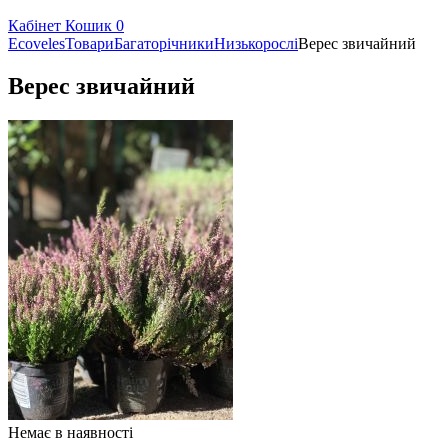
Кабінет
Кошик
0
Ecoveles
Товари
Багаторічники
Низькорослі
Верес звичайний
Верес звичайний
Немає в наявності