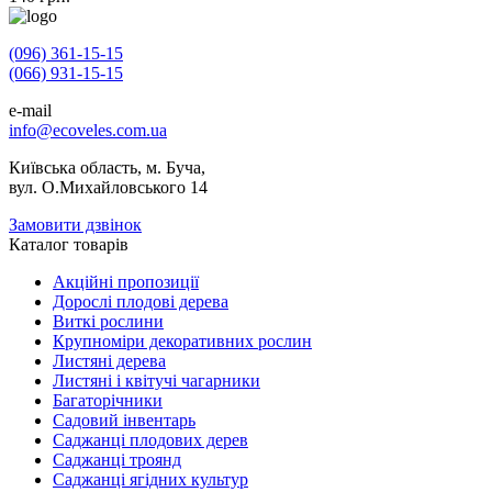
(096) 361-15-15
(066) 931-15-15
e-mail
info@ecoveles.com.ua
Київська область, м. Буча,
вул. О.Михайловського 14
Замовити дзвінок
Каталог товарів
Акційні пропозиції
Дорослі плодові дерева
Виткі рослини
Крупноміри декоративних рослин
Листяні дерева
Листяні і квітучі чагарники
Багаторічники
Садовий інвентарь
Саджанці плодових дерев
Саджанці троянд
Саджанці ягідних культур