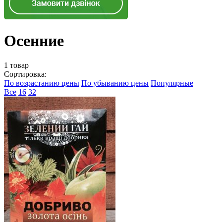
Осенние
1 товар
Сортировка:
По возрастанию цены
По убыванию цены
Популярные
Все
16
32