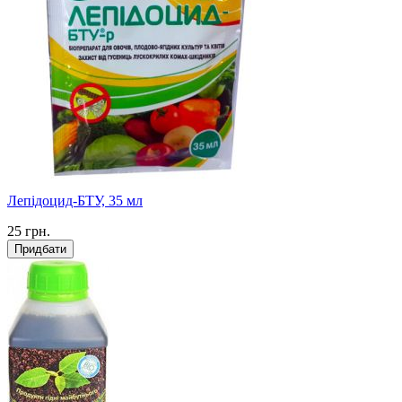
Лепідоцид-БТУ, 35 мл
25
грн.
Придбати