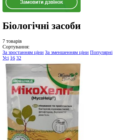
Біологічні засоби
7 товарів
Сортування:
За зростанням ціни
За зменшенням ціни
Популярні
Усі
16
32