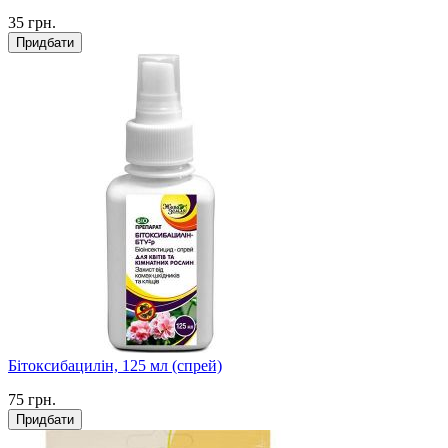
35
грн.
Придбати
Бітоксибацилін, 125 мл (спрей)
75
грн.
Придбати