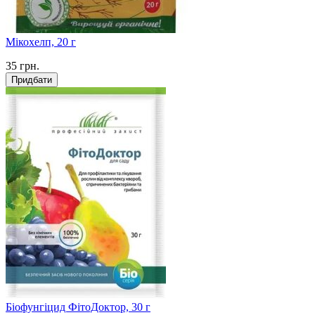
Мікохелп, 20 г
35
грн.
Придбати
Біофунгіцид ФітоДоктор, 30 г